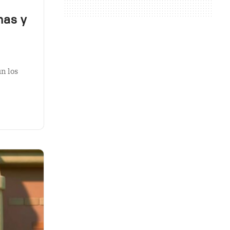
has y
n los