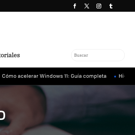
oriales
 acelerar Windows 11: Guía completa
Hi-Res Audi
D