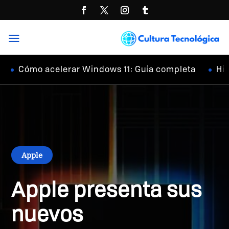
a
mo acelerar Windows 11: Guía completa
Hi-Res Au
Apple
Apple presenta sus
nuevos