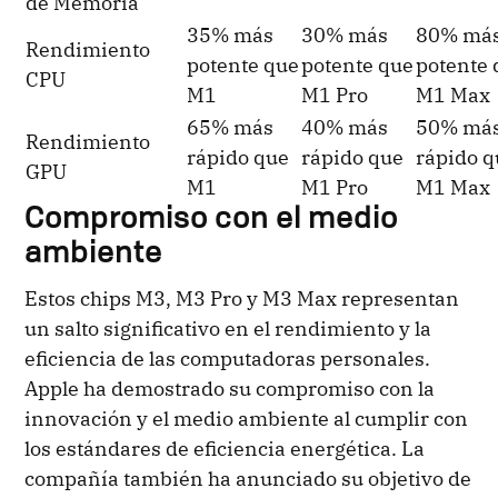
de Memoria
35% más
30% más
80% má
Rendimiento
potente que
potente que
potente 
CPU
M1
M1 Pro
M1 Max
65% más
40% más
50% má
Rendimiento
rápido que
rápido que
rápido 
GPU
M1
M1 Pro
M1 Max
Compromiso con el medio
ambiente
Estos chips M3, M3 Pro y M3 Max representan
un salto significativo en el rendimiento y la
eficiencia de las computadoras personales.
Apple ha demostrado su compromiso con la
innovación y el medio ambiente al cumplir con
los estándares de eficiencia energética. La
compañía también ha anunciado su objetivo de