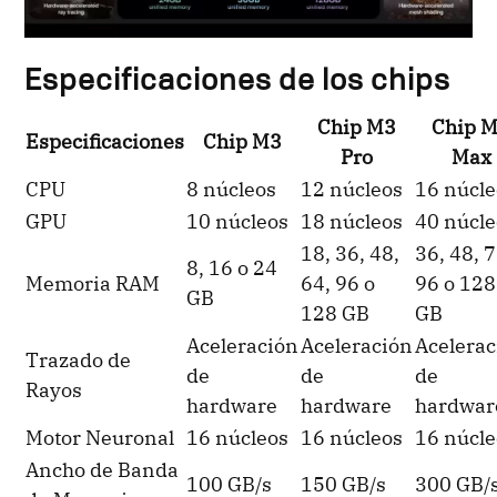
Especificaciones de los chips
Chip M3
Chip 
Especificaciones
Chip M3
Pro
Max
CPU
8 núcleos
12 núcleos
16 núcl
GPU
10 núcleos
18 núcleos
40 núcl
18, 36, 48,
36, 48, 7
8, 16 o 24
Memoria RAM
64, 96 o
96 o 128
GB
128 GB
GB
Aceleración
Aceleración
Acelerac
Trazado de
de
de
de
Rayos
hardware
hardware
hardwar
Motor Neuronal
16 núcleos
16 núcleos
16 núcl
Ancho de Banda
100 GB/s
150 GB/s
300 GB/